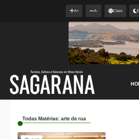
A+
A-
Claro
E
HO
Todas Matérias: arte de rua