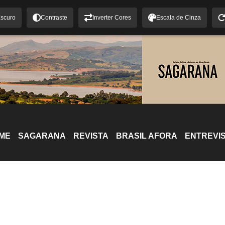
scuro
Contraste
Inverter Cores
Escala de Cinza
ME
SAGARANA
REVISTA
BRASIL AFORA
ENTREVI