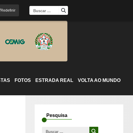
Busca
Redefinir
para:
STAS
FOTOS
ESTRADA REAL
VOLTA AO MUNDO
Pesquisa
Busca