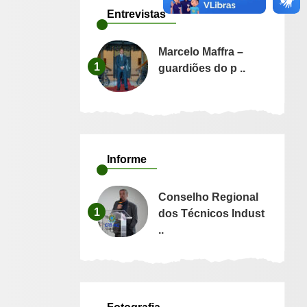
Entrevistas
Marcelo Maffra –
1
guardiões do p ..
Informe
Conselho Regional
1
dos Técnicos Indust
..