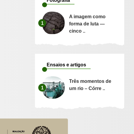
Fotografia
A imagem como
1
forma de luta —
cinco ..
Ensaios e artigos
Três momentos de
1
um rio – Córre ..