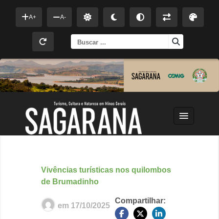
A+
A-
Busca
para:
Vivências turísticas nos quilombos
de Brumadinho
Compartilhar:
em
17/10/2025