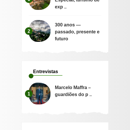
exp ..
300 anos —
2
passado, presente e
futuro
Entrevistas
Marcelo Maffra –
1
guardiões do p ..