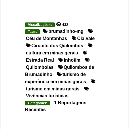
Visualizações:
432
brumadinho-mg
Tags:
Céu de Montanhas
Cia.Vale
Circuito dos Quilombos
cultura em minas gerais
Estrada Real
Inhotim
Quilombolas
Quilombos de
Brumadinho
turismo de
experência em minas gerais
turismo em minas gerais
Vivências turísticas
1 Reportagens
Categorias:
Recentes