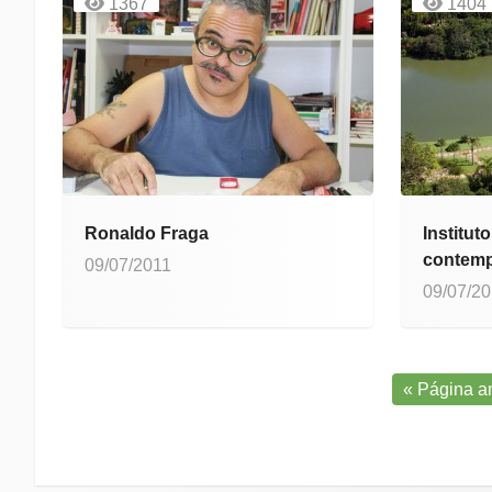
1367
1404
Ronaldo Fraga
Institut
contem
09/07/2011
09/07/2
« Página an