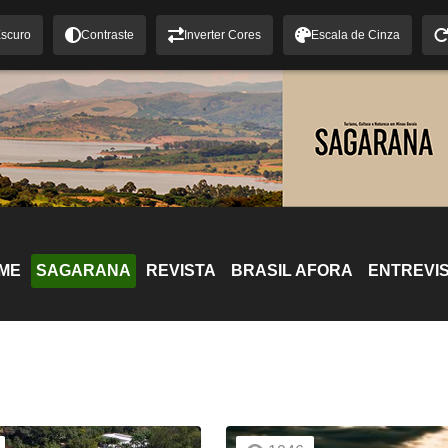
scuro
Contraste
Inverter Cores
Escala de Cinza
ME
SAGARANA
REVISTA
BRASIL AFORA
ENTREVI