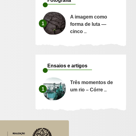
Fotografia
A imagem como
1
forma de luta —
cinco ..
Ensaios e artigos
Três momentos de
1
um rio – Córre ..