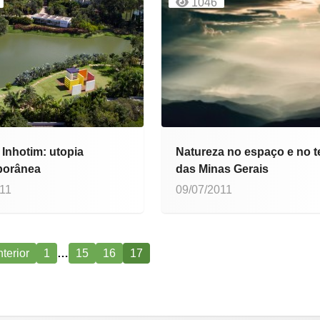
1046
o Inhotim: utopia
Natureza no espaço e no 
porânea
das Minas Gerais
011
09/07/2011
terior
1
…
15
16
17