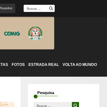
Busca
Redefinir
para:
STAS
FOTOS
ESTRADA REAL
VOLTA AO MUNDO
Pesquisa
Busca