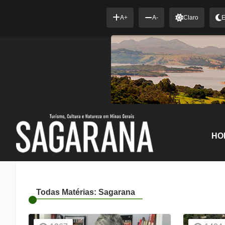
A+
A-
Claro
E
HO
Todas Matérias: Sagarana