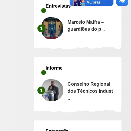
Entrevistas
Marcelo Maffra –
1
guardiões do p ..
Informe
Conselho Regional
1
dos Técnicos Indust
..