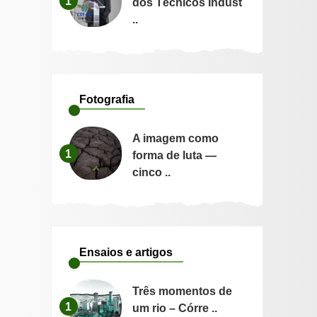
1
dos Técnicos Indust
..
Fotografia
A imagem como
1
forma de luta —
cinco ..
Ensaios e artigos
Três momentos de
1
um rio – Córre ..