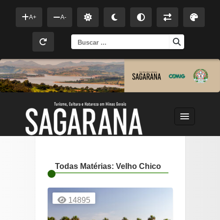
A+
A-
Busca
para:
Todas Matérias: Velho Chico
14895